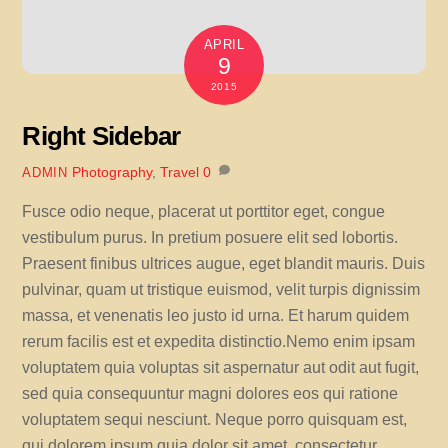
APRIL
9
2015
Right Sidebar
Photography
,
Travel
0
ADMIN
Fusce odio neque, placerat ut porttitor eget, congue
vestibulum purus. In pretium posuere elit sed lobortis.
Praesent finibus ultrices augue, eget blandit mauris. Duis
pulvinar, quam ut tristique euismod, velit turpis dignissim
massa, et venenatis leo justo id urna. Et harum quidem
rerum facilis est et expedita distinctio.Nemo enim ipsam
voluptatem quia voluptas sit aspernatur aut odit aut fugit,
sed quia consequuntur magni dolores eos qui ratione
voluptatem sequi nesciunt. Neque porro quisquam est,
qui dolorem ipsum quia dolor sit amet, consectetur,