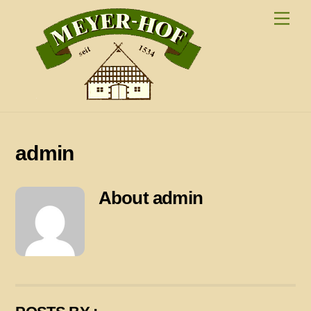
Skip
Men
to
content
admin
About
admin