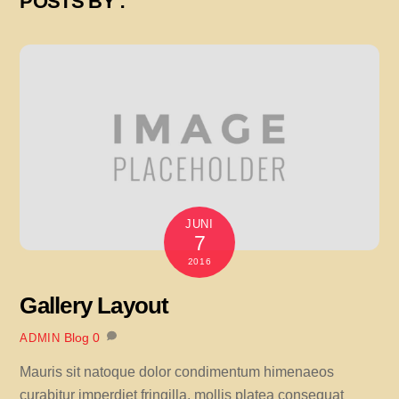
POSTS BY :
JUNI
7
2016
Gallery Layout
Blog
0
ADMIN
Mauris sit natoque dolor condimentum himenaeos
curabitur imperdiet fringilla, mollis platea consequat